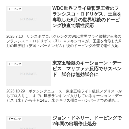
WBC世界フライ級暫定王者のフ
ドーピング
ランシスコ・ロドリゲス、王座を
奪取した6月の世界戦後のドーピ
ング検査で陽性反応
2025.7.10 サンスポプロボクシングのWBC世界フライ級暫定王者の
フランシスコ・ロドリゲス（31）＝メキシコ＝が、王座を奪取した6
月の世界戦（英国・バーミンガム）後のドーピング検査で陽性反応を
示したと9日、世界戦を主催した英興行大手の...
東京五輪銀のキーショーン・デー
ドーピング
ビス マリファナ反応でサスペン
ド 試合は無効試合に
2023.10.29 ボクシングニュース 東京五輪ライト級銀メダリストか
らプロ入りし、すでに世界ランキング入りしているキーション・デー
ビス（米）から今月14日、米テキサス州ローゼンバーグでの試合で
実施された薬物検査でマリファナ喫煙の陽性反応...
ジョン・ドネリー、ドーピングで
ドーピング
2年間の出場停止処分