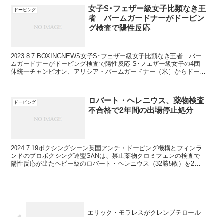
女子S･フェザー級女子比類なき王
ドーピング
者 バームガードナーがドーピン
グ検査で陽性反応
2023.8.7 BOXINGNEWS女子S･フェザー級女子比類なき王者 バー
ムガードナーがドーピング検査で陽性反応 S･フェザー級女子の4団
体統一チャンピオン、アリシア・バームガードナー（米）からドーピ
ング検査で違反物質が検出された。16...
ロバート・ヘレニウス、薬物検査
ドーピング
不合格で2年間の出場停止処分
2024.7.19ボクシングシーン英国アンチ・ドーピング機構とフィンラ
ンドのプロボクシング連盟SANは、禁止薬物クロミフェンの検査で
陽性反応が出たヘビー級のロバート・ヘレニウス（32勝5敗）を2年
間の出場停止処分にした。ヘレニウス選手が陽性...
エリック・モラレスがクレンブテロール