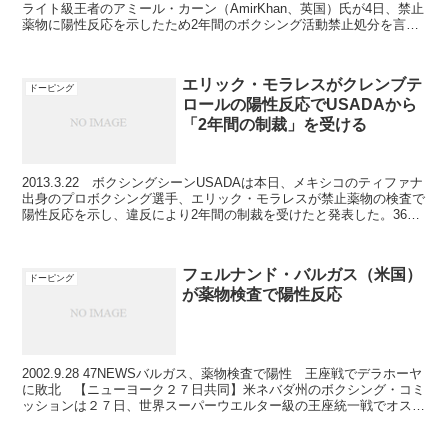
ライト級王者のアミール・カーン（AmirKhan、英国）氏が4日、禁止
薬物に陽性反応を示したため2年間のボクシング活動禁止処分を言い
渡された。英国反ドーピング機...
エリック・モラレスがクレンブテ
ドーピング
ロールの陽性反応でUSADAから
「2年間の制裁」を受ける
2013.3.22 ボクシングシーンUSADAは本日、メキシコのティファナ
出身のプロボクシング選手、エリック・モラレスが禁止薬物の検査で
陽性反応を示し、違反により2年間の制裁を受けたと発表した。36歳
のモラレス選手は、2012年10月3日と...
フェルナンド・バルガス（米国）
ドーピング
が薬物検査で陽性反応
2002.9.28 47NEWSバルガス、薬物検査で陽性 王座戦でデラホーヤ
に敗北 【ニューヨーク２７日共同】米ネバダ州のボクシング・コミ
ッションは２７日、世界スーパーウエルター級の王座統一戦でオスカ
ー・デラホーヤ（米国）に敗れたフェルナン...