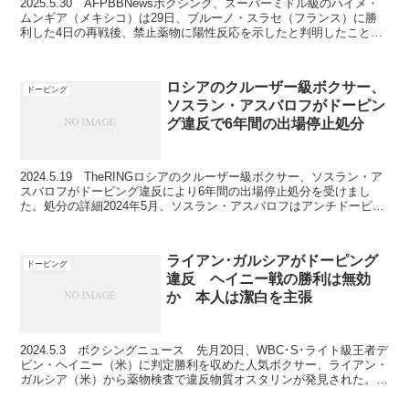
2025.5.30 AFPBBNewsボクシング、スーパーミドル級のハイメ・
ムンギア（メキシコ）は29日、ブルーノ・スラセ（フランス）に勝
利した4日の再戦後、禁止薬物に陽性反応を示したと判明したことを
受け、「自分は常にクリーンなアスリートだ...
ロシアのクルーザー級ボクサー、
ドーピング
ソスラン・アスバロフがドーピン
グ違反で6年間の出場停止処分
2024.5.19 TheRINGロシアのクルーザー級ボクサー、ソスラン・ア
スバロフがドーピング違反により6年間の出場停止処分を受けまし
た。処分の詳細2024年5月、ソスラン・アスバロフはアンチドーピン
グ規則違反により、6年間の出場停止処分...
ライアン･ガルシアがドーピング
ドーピング
違反 ヘイニー戦の勝利は無効
か 本人は潔白を主張
2024.5.3 ボクシングニュース 先月20日、WBC･S･ライト級王者デ
ビン・ヘイニー（米）に判定勝利を収めた人気ボクサー、ライアン・
ガルシア（米）から薬物検査で違反物質オスタリンが発見された。検
査は試合前日の19日にVADA（ボランテ...