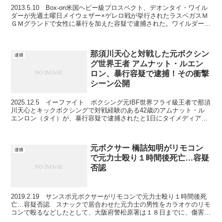
2013.5.10 Box-on米国ヘビー級プロスペクト、デオンタイ・ワイル
ダーが先週土曜日メイウェザー×ゲレロ戦が挙行されたラスベガスＭ
ＧＭグランドで女性に暴行を加えた容疑で逮捕された。ワイルダーの
弁護士は容疑を否定している。 ２メートル...
那須川天心と対戦した元ボクシン
逮捕
グ世界王者 アムナット・ルエン
ロン、暴行容疑で逮捕！その衝撃
シーン公開
2025.12.5 イーファイト ボクシング元IBF世界フライ級王者で那須
川天心とキックボクシングで対戦経験のある42歳のアムナット・ル
エンロン（タイ）が、暴行容疑で逮捕されたと1日にタイメディア
『MorningNewsTV3』が報じた。投...
元ボクサー 橋詰知明がリモコン
逮捕
で元力士殴り１時間後死亡…容疑
否認
2019.2.19 サンスポ元ボクサーがリモコンで元力士殴り１時間後死
亡…容疑否認 スナックで居合わせた元力士の男性をカラオケのリモ
コンで殴るなどしたとして、大阪府警松原署は１８日までに、傷害容
疑で堺市の元プロボクサー、橋詰知明容疑者（３０...