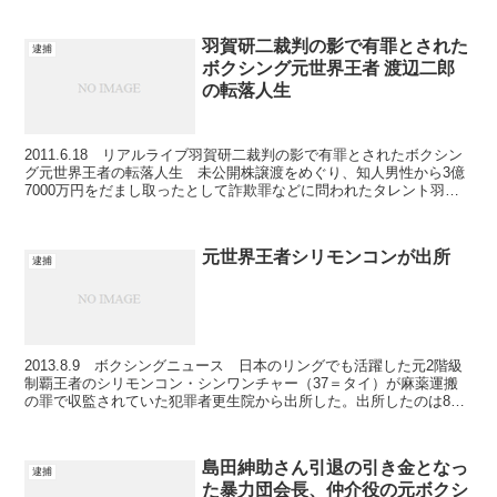
羽賀研二裁判の影で有罪とされた
逮捕
ボクシング元世界王者 渡辺二郎
の転落人生
2011.6.18 リアルライブ羽賀研二裁判の影で有罪とされたボクシン
グ元世界王者の転落人生 未公開株譲渡をめぐり、知人男性から3億
7000万円をだまし取ったとして詐欺罪などに問われたタレント羽賀
研二被告(本名：當真美喜男＝49)の控訴審判...
元世界王者シリモンコンが出所
逮捕
2013.8.9 ボクシングニュース 日本のリングでも活躍した元2階級
制覇王者のシリモンコン・シンワンチャー（37＝タイ）が麻薬運搬
の罪で収監されていた犯罪者更生院から出所した。出所したのは8月
2日で家族に温かく迎えられたという。 シリモン...
島田紳助さん引退の引き金となっ
逮捕
た暴力団会長、仲介役の元ボクシ