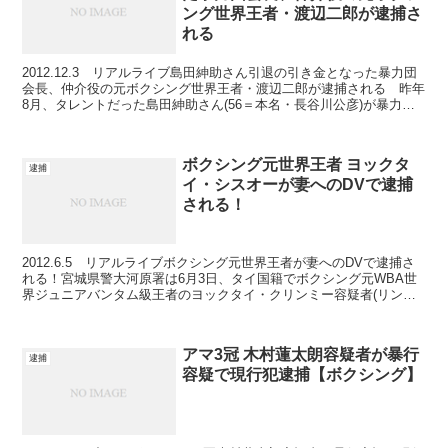
ング世界王者・渡辺二郎が逮捕さ
れる
2012.12.3 リアルライブ島田紳助さん引退の引き金となった暴力団
会長、仲介役の元ボクシング世界王者・渡辺二郎が逮捕される 昨年
8月、タレントだった島田紳助さん(56＝本名・長谷川公彦)が暴力団
関係者との親密交際の責任を取る形で芸能界を...
ボクシング元世界王者 ヨックタ
逮捕
イ・シスオーが妻へのDVで逮捕
される！
2012.6.5 リアルライブボクシング元世界王者が妻へのDVで逮捕さ
れる！宮城県警大河原署は6月3日、タイ国籍でボクシング元WBA世
界ジュニアバンタム級王者のヨックタイ・クリンミー容疑者(リング
ネーム：ヨックタイ・シスオー＝37＝同県大河...
アマ3冠 木村蓮太朗容疑者が暴行
逮捕
容疑で現行犯逮捕【ボクシング】