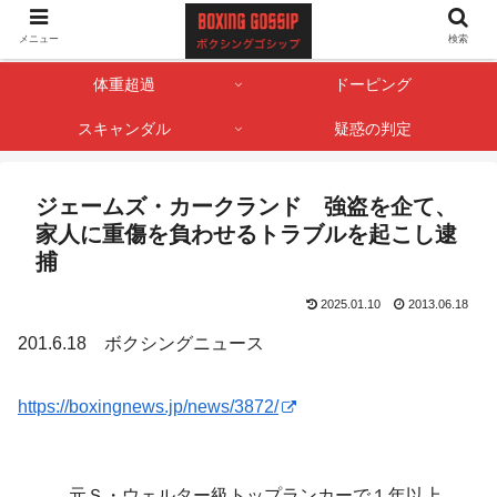
ボクサー・ボクシング界のゴシップやスキャンダル情報を記録しておくサイト
メニュー
検索
です。
体重超過
ドーピング
スキャンダル
疑惑の判定
ジェームズ・カークランド 強盗を企て、
家人に重傷を負わせるトラブルを起こし逮
捕
2025.01.10
2013.06.18
201.6.18 ボクシングニュース
https://boxingnews.jp/news/3872/
元Ｓ・ウェルター級トップランカーで１年以上