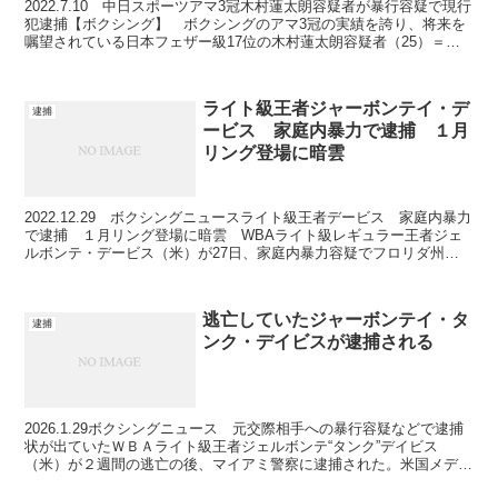
2022.7.10 中日スポーツアマ3冠木村蓮太朗容疑者が暴行容疑で現行
犯逮捕【ボクシング】 ボクシングのアマ3冠の実績を誇り、将来を
嘱望されている日本フェザー級17位の木村蓮太朗容疑者（25）＝駿
河男児＝が10日、静岡県富士市内で飲食店店...
ライト級王者ジャーボンテイ・デ
逮捕
ービス 家庭内暴力で逮捕 １月
リング登場に暗雲
2022.12.29 ボクシングニュースライト級王者デービス 家庭内暴力
で逮捕 １月リング登場に暗雲 WBAライト級レギュラー王者ジェ
ルボンテ・デービス（米）が27日、家庭内暴力容疑でフロリダ州パ
ークランドで警察に逮捕された。デイビス（28...
逃亡していたジャーボンテイ・タ
逮捕
ンク・デイビスが逮捕される
2026.1.29ボクシングニュース 元交際相手への暴行容疑などで逮捕
状が出ていたＷＢＡライト級王者ジェルボンテ“タンク”デイビス
（米）が２週間の逃亡の後、マイアミ警察に逮捕された。米国メディ
アのＵＳトゥディなどが伝えた。 デイビス（31）...