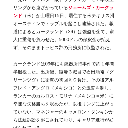
リングから遠ざかっている
ジェームズ・カークラ
ンド
（米）が土曜日15日、居住する米テキサス州
オースティンでトラブルを起こし逮捕された。報
道によるとカークランド（29）は強盗を企て、家
人に重傷を負わせた。5000ドルの保釈金が払え
ず、そのままトラビス郡の刑務所に収監された。
カークランドは09年にも銃器所持事件で約１年間
半服役した。出所後、復帰３戦目で石田順裕（グ
リーンツダ）に衝撃の初回ＫＯ負け。その後アル
フレド・アングロ（メキシコ）との激闘を制し、
ランカーのカルロス・モリナ（メキシコ＝米）に
幸運な失格勝ちを収めたが、以後リングに上がっ
ていない。マネジャーのキャメロン・ダンキンか
ら法廷訴訟を起こされており、キャリア進行が妨
げられている。