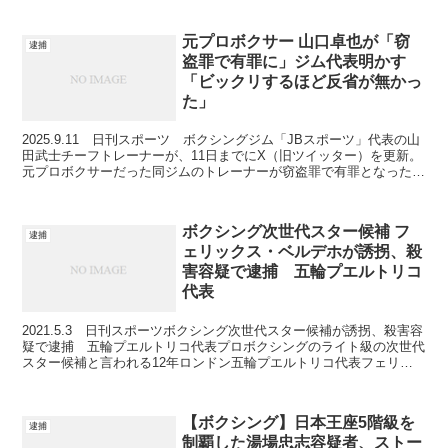
元プロボクサー 山口卓也が「窃
逮捕
盗罪で有罪に」ジム代表明かす
「ビックリするほど反省が無かっ
た」
2025.9.11 日刊スポーツ ボクシングジム「JBスポーツ」代表の山
田武士チーフトレーナーが、11日までにX（旧ツイッター）を更新。
元プロボクサーだった同ジムのトレーナーが窃盗罪で有罪となったこ
とを報告した。 山田氏は、同ジムのマネジャ...
ボクシング次世代スター候補 フ
逮捕
ェリックス・ベルデホが誘拐、殺
害容疑で逮捕 五輪プエルトリコ
代表
2021.5.3 日刊スポーツボクシング次世代スター候補が誘拐、殺害容
疑で逮捕 五輪プエルトリコ代表プロボクシングのライト級の次世代
スター候補と言われる12年ロンドン五輪プエルトリコ代表フェリッ
クス・ベルデホ（27＝プエルトリコ）が知人女性...
【ボクシング】日本王座5階級を
逮捕
制覇した湯場忠志容疑者、ストー