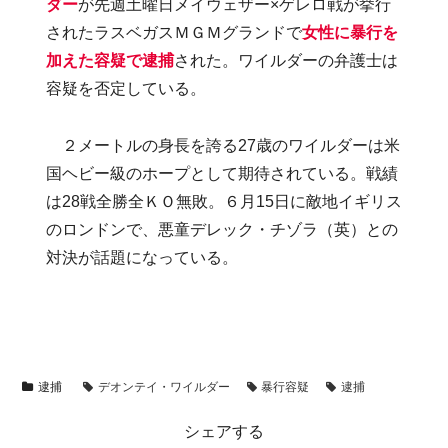
ダー
が先週土曜日メイウェザー×ゲレロ戦が挙行
されたラスベガスＭＧＭグランドで
女性に暴行を
加えた容疑で逮捕
された。ワイルダーの弁護士は
容疑を否定している。
２メートルの身長を誇る27歳のワイルダーは米
国ヘビー級のホープとして期待されている。戦績
は28戦全勝全ＫＯ無敗。６月15日に敵地イギリス
のロンドンで、悪童デレック・チゾラ（英）との
対決が話題になっている。
逮捕
デオンテイ・ワイルダー
暴行容疑
逮捕
シェアする