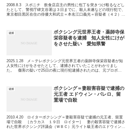
2008.8.3 スポニチ 飲食店店主の男性に包丁を突きつけ殴るなどし
たとして、警視庁碑文谷署は３日までに、殺人未遂などの現行犯で、
東京都目黒区在住の俳優大和武士＝本名江口義光＝容疑者（４２）を
逮捕した。 大和容疑者は元ボクシングミドル級の...
ボクシング元世界王者・薬師寺保
逮捕
栄容疑者を逮捕 知人女性にけが
をさせた疑い 愛知県警
2025.1.28 メ～テレボクシング元世界王者の薬師寺保栄容疑者が知
人女性にけがをさせたとして、逮捕されていたことがわかりまし
た。 傷害の疑いで25日の夜に現行犯逮捕されたのは、元プロボク
サーの薬師寺保栄容疑者(56)です。 捜査関係者に...
ボクシング＝妻殺害容疑で逮捕の
逮捕
元王者 エドウィン・バレロ、留
置場で自殺
2010.4.20 ロイターボクシング＝妻殺害容疑で逮捕の元王者、留置
場で自殺 ［カラカス １９日 ロイター］ 妻の殺害容疑で逮捕さ
れた世界ボクシング評議会（ＷＢＣ）元ライト級王者のエドウィン・
バレロ容疑者（２８）が１９日未明、留置場内で自...