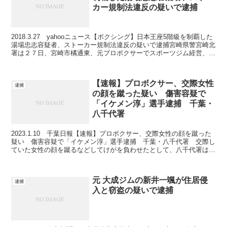
カー規制法違反の疑いで逮捕
2018.3.27 yahooニュース【ボクシング】日本王座5階級を制覇した
湯場忠志容疑者、ストーカー規制法違反の疑いで逮捕宮崎県警宮崎北
署は２７日、宮崎市橘通東、元プロボクサーでスポーツジム経営、湯
場忠志容疑者（４１）をストーカー規制法違...
【速報】プロボクサー、交際女性
逮捕
の顔を蹴った疑い 傷害容疑で
「イケメン淳」選手逮捕 千葉・
八千代署
2023.1.10 千葉日報【速報】プロボクサー、交際女性の顔を蹴った
疑い 傷害容疑で「イケメン淳」選手逮捕 千葉・八千代署 交際し
ていた女性の顔を蹴るなどしてけがを負わせたとして、八千代署は１
０日、傷害の疑いで千葉県八千代市八千代台東６、...
元 大成ジムの新井一颯が住居侵
逮捕
入と窃盗の疑いで逮捕