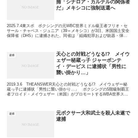
捕「シナロア・カルテルの関係者
だ」メキシコに強制送還へ
2025.7.4東スポ ボクシングの元WBC世界ミドル級王者フリオ・セ
サール・チャベス・ジュニア（39＝メキシコ）が3日、米国国土安全
保障省（DHS）に逮捕された。同省は「組織犯罪および銃器・弾
薬・爆発物の密輸に関与した」として逮捕状が出て...
天心との対戦どうなる!? メイウ
逮捕
ェザー秘蔵っ子 ジャーボンテ
イ・デービス に逮捕状「男性に
襲い掛かり…」
2019.3.6 THEANSWER天心との対戦どうなる!? メイウェザー秘
蔵っ子に逮捕状「男性に襲い掛かり…」 ボクシングの5階級制覇王
者フロイド・メイウェザー（米国）がプロモートするWBA世界スー
パーフェザー級王者ガーボンタ・デービス（...
元ボクサー大和武士を殺人未遂で
逮捕
逮捕