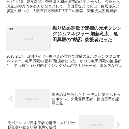
2024.8.16 奈良新聞 奈良県大和高田市の住宅に侵入し、金庫から
現金1600万円を盗んだなどとして、高田署などは16日、住居侵入と
窃盗の疑いで、大阪市西区南堀江3丁目の無職、関根虎太朗容疑者
(26)、住居不定の無職、新井一颯容疑者(2...
振り込め詐欺で逮捕の元ボクシン
逮捕
グジムマネジャー 加藤竜太、亀
田興毅の“熱烈”後援者だった
2018.2.14 日刊サイゾー振り込め詐欺で逮捕の元ボクシングジムマ
ネジャー、亀田興毅の“熱烈”後援者だった かつて亀田興毅の後援者
としても知られた都内ボクシングジムのマネジャーが、常習的な詐欺
犯罪グループのリーダーとして警視庁に逮捕され...
過去の栄光汚した！ 一般人に暴行ふるっ
たボクシング元世界王者・徳山昌守が謝
罪会見
元ボクシング日本王者で俳優 大和武士
容疑者を覚せい剤使用で逮捕