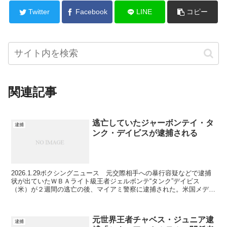
Twitter
Facebook
LINE
コピー
関連記事
逃亡していたジャーボンテイ・タ
逮捕
ンク・デイビスが逮捕される
2026.1.29ボクシングニュース 元交際相手への暴行容疑などで逮捕
状が出ていたＷＢＡライト級王者ジェルボンテ“タンク”デイビス
（米）が２週間の逃亡の後、マイアミ警察に逮捕された。米国メディ
アのＵＳトゥディなどが伝えた。 デイビス（31）...
元世界王者チャベス・ジュニア逮
逮捕