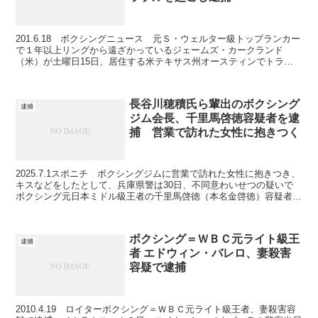
201.6.18 ボクシングニュース 元Ｓ・ウェルター級トップランカー
で１年以上リングから遠ざかっているジェームズ・カークランド
（米）が土曜日15日、居住する米テキサス州オースティンでトラブ
ルを起こし逮捕された。報道によるとカークランド（2...
長谷川穂積氏ら輩出のボクシング
逮捕
ジム会長、千里馬啓徳容疑者を逮
捕 営業で訪れた女性に抱きつく
2025.7.1スポニチ ボクシングジムに営業で訪れた女性に抱きつき、
キスなどをしたとして、兵庫県警は30日、不同意わいせつの疑いで
ボクシング元日本ミドル級王者の千里馬啓徳（本名金啓徳）容疑者
（67）＝神戸市中央区＝を逮捕した。県警によると...
ボクシング＝ＷＢＣ元ライト級王
逮捕
者 エドウィン・バレロ、妻殺害
容疑で逮捕
2010.4.19 ロイターボクシング＝ＷＢＣ元ライト級王者、妻殺害容