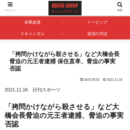
ボクサー・ボクシング界のゴシップやスキャンダル情報を記録しておくサイト
メニュー
検索
です。
体重超過
ドーピング
スキャンダル
疑惑の判定
「拷問かけながら殺させる」など大橋会長
脅迫の元王者逮捕 保住直孝、脅迫の事実
否認
2023.05.03
2021.11.16
2021.11.16 日刊スポーツ
「拷問かけながら殺させる」など大
橋会長脅迫の元王者逮捕、脅迫の事実
否認