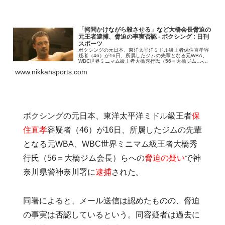
「拷問かけながら殺させる」など大橋会長脅迫の
元王者逮捕、脅迫の事実否認 - ボクシング : 日刊
スポーツ
ボクシングの元日本、東洋太平洋ミドル級王者保住直孝容
疑者（46）が16日、所属したジムの先輩となる元WBA、
WBC世界ミニマム級王者大橋秀行氏（56＝大橋ジム…-日
刊スポーツ新聞社のニュースサイト、ニッカンスポーツ・
www.nikkansports.com
コム（nikkansports.com）
ボクシングの元日本、東洋太平洋ミドル級王者
保
住直孝
容疑者（46）が16日、所属したジムの先輩
となる元WBA、WBC世界ミニマム級王者大橋秀
行氏（56＝大橋ジム会長）らへの
脅迫の疑い
で神
奈川県警神奈川署に
逮捕
された。
同署によると、メール送信は認めたものの、脅迫
の事実は否認しているという。同容疑者は過去に