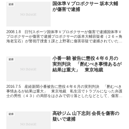
国体準Ｖプロボクサー 坂本大輔
逮捕
が傷害で逮捕
2008.1.8 日刊スポーツ国体準Ｖプロボクサーが傷害で逮捕国体準Ｖ
プロボクサーが傷害で逮捕プロボクサーの坂本大輔容疑者（２６＝角
海老宝石）が警視庁捜査１課と上野署に傷害容疑で逮捕されていたこ
とが７日、分かった。昨年１２月２１日、上野駅不...
小番一騎 被告に懲役４年６月の
逮捕
実刑判決 「酌むべき事情あるが
結果は重大」 東京地裁
2016.7.5 産経新聞小番被告に懲役４年６月の実刑判決 「酌むべき
事情あるが結果は重大」 東京地裁 私生活でトラブルになった弁護
士の男性（４３）の局部をはさみで切り落としたなどとして、傷害と
銃刀法違反の罪に問われた元慶応大法科大学院生、...
高砂ジム 山下忠則 会長を傷害の
逮捕
疑いで逮捕