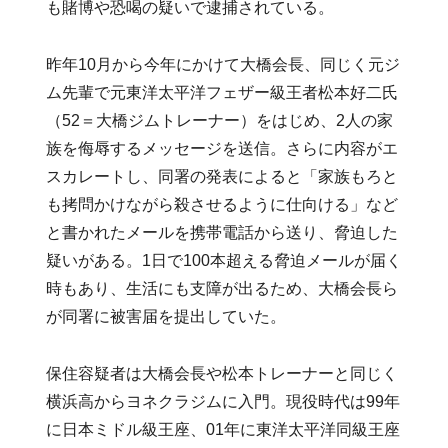
も賭博や恐喝の疑いで逮捕されている。
昨年10月から今年にかけて大橋会長、同じく元ジ
ム先輩で元東洋太平洋フェザー級王者松本好二氏
（52＝大橋ジムトレーナー）をはじめ、2人の家
族を侮辱するメッセージを送信。さらに内容がエ
スカレートし、同署の発表によると「家族もろと
も拷問かけながら殺させるように仕向ける」など
と書かれたメールを携帯電話から送り、脅迫した
疑いがある。1日で100本超える脅迫メールが届く
時もあり、生活にも支障が出るため、大橋会長ら
が同署に被害届を提出していた。
保住容疑者は大橋会長や松本トレーナーと同じく
横浜高からヨネクラジムに入門。現役時代は99年
に日本ミドル級王座、01年に東洋太平洋同級王座