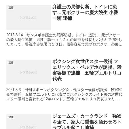
弁護士の局部切断、トイレに流
逮捕
す…元ボクサーの慶大院生 小番
一騎 逮捕
2015.8.14 サンスポ弁護士の局部切断、トイレに流す…元ボクサー
の慶大院生逮捕 男性弁護士（４２）の局部を枝切りバサミで切断し
たとして、警視庁赤坂署は１３日、傷害容疑で元プロボクサーの慶大
大学院生、小番一騎（こつがい・いっき）容疑者（...
ボクシング次世代スター候補 フ
逮捕
ェリックス・ベルデホが誘拐、殺
害容疑で逮捕 五輪プエルトリコ
代表
2021.5.3 日刊スポーツボクシング次世代スター候補が誘拐、殺害容
疑で逮捕 五輪プエルトリコ代表プロボクシングのライト級の次世代
スター候補と言われる12年ロンドン五輪プエルトリコ代表フェリッ
クス・ベルデホ（27＝プエルトリコ）が知人女性...
ジェームズ・カークランド 強盗
逮捕
を企て、家人に重傷を負わせるト
ラブルを起こし逮捕