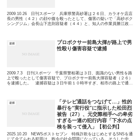
2009.10.26 日刊スポーツ 兵庫県警高砂署は２６日、カラオケ店店
長の男性（４２）の顔や腹を殴ったとして、傷害の疑いで「高砂ボク
シングジム」会長山下忠則容疑者（４４）と、知人の作業員勝江政紀
容疑者（３９）を逮捕した。 同ジムは元日本バ...
プロボクサー前島大揮が路上で男
逮捕
性殴り傷害容疑で逮捕
2009.7.3 日刊スポーツ 千葉県警柏署は３日、面識のない男性を路
上で殴ったとして傷害容疑で、プロボクサー前島大揮容疑者（２６）
を逮捕した。 逮捕容疑は３日午前１０時半すぎ、柏市の路上で通り
掛かった市内の無職男性（４０）の顔を両手で数回...
「テレビ通話をつなげて…」性的
逮捕
暴行を“実行役”に指示した松田烈
被告（27）、元交際相手への卑劣
すぎる一連の犯行内容「下水の点
検を装って侵入」【初公判】
2025.10.20 NEWSポストセブン 特殊詐欺をはじめとするSNSを通
じて企てられる犯罪は、昨今の社会問題になっている。そうした中