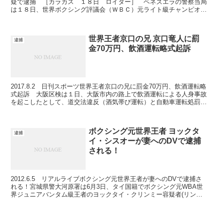
疑で逮捕 ［カラカス １８日 ロイター］ ベネズエラの警察当局
は１８日、世界ボクシング評議会（ＷＢＣ）元ライト級チャンピオン
のエドウィン・バレロ容疑者（２８）を殺人の疑い...
世界王者京口の兄 京口竜人に罰
逮捕
金70万円、飲酒運転略式起訴
2017.8.2 日刊スポーツ世界王者京口の兄に罰金70万円、飲酒運転略
式起訴 大阪区検は１日、大阪市内の路上で飲酒運転による人身事故
を起こしたとして、道交法違反（酒気帯び運転）と自動車運転処罰法
違反（過失傷害）の罪でプロボクサー京口竜人（...
ボクシング元世界王者 ヨックタ
逮捕
イ・シスオーが妻へのDVで逮捕
される！
2012.6.5 リアルライブボクシング元世界王者が妻へのDVで逮捕さ
れる！宮城県警大河原署は6月3日、タイ国籍でボクシング元WBA世
界ジュニアバンタム級王者のヨックタイ・クリンミー容疑者(リング
ネーム：ヨックタイ・シスオー＝37＝同県大河...