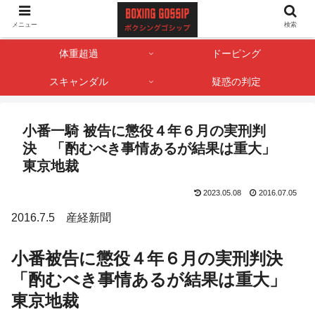
ボクサー・ボクシング界のゴシップやスキャンダル情報を記録しておくサイト
メニュー
検索
です。
体重超過
ドーピング
スキャンダル
疑惑の判定
小番一騎 被告に懲役４年６月の実刑判
決 「酌むべき事情あるが結果は重大」
東京地裁
2023.05.08
2016.07.05
2016.7.5 産経新聞
小番被告に懲役４年６月の実刑判決
「酌むべき事情あるが結果は重大」
東京地裁