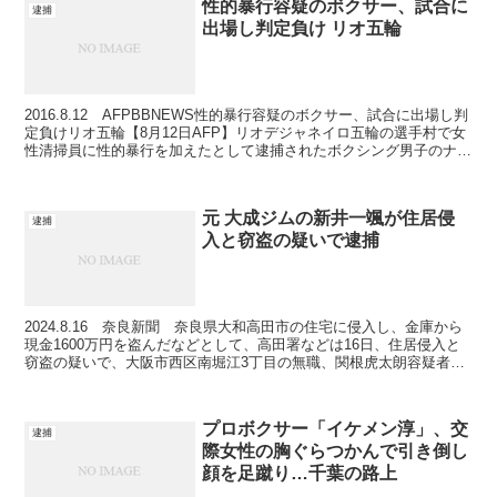
性的暴行容疑のボクサー、試合に
逮捕
出場し判定負け リオ五輪
2016.8.12 AFPBBNEWS性的暴行容疑のボクサー、試合に出場し判
定負けリオ五輪【8月12日AFP】リオデジャネイロ五輪の選手村で女
性清掃員に性的暴行を加えたとして逮捕されたボクシング男子のナミ
ビア代表、ジョナス・ジュニウス・ジョ...
元 大成ジムの新井一颯が住居侵
逮捕
入と窃盗の疑いで逮捕
2024.8.16 奈良新聞 奈良県大和高田市の住宅に侵入し、金庫から
現金1600万円を盗んだなどとして、高田署などは16日、住居侵入と
窃盗の疑いで、大阪市西区南堀江3丁目の無職、関根虎太朗容疑者
(26)、住居不定の無職、新井一颯容疑者(2...
プロボクサー「イケメン淳」、交
逮捕
際女性の胸ぐらつかんで引き倒し
顔を足蹴り…千葉の路上