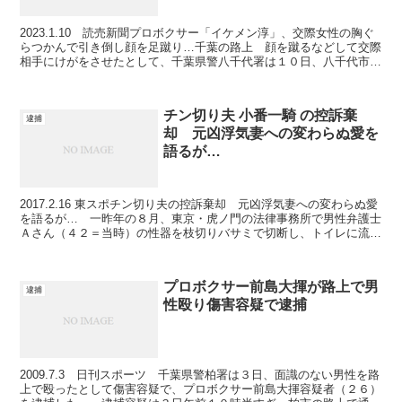
2023.1.10 読売新聞プロボクサー「イケメン淳」、交際女性の胸ぐ
らつかんで引き倒し顔を足蹴り…千葉の路上 顔を蹴るなどして交際
相手にけがをさせたとして、千葉県警八千代署は１０日、八千代市八
千代台東、プロボクサー鈴木淳容疑者（３２）を傷...
チン切り夫 小番一騎 の控訴棄
逮捕
却 元凶浮気妻への変わらぬ愛を
語るが…
2017.2.16 東スポチン切り夫の控訴棄却 元凶浮気妻への変わらぬ愛
を語るが… 一昨年の８月、東京・虎ノ門の法律事務所で男性弁護士
Ａさん（４２＝当時）の性器を枝切りバサミで切断し、トイレに流し
た傷害と銃刀法違反の罪に問われた元プロボクサ...
プロボクサー前島大揮が路上で男
逮捕
性殴り傷害容疑で逮捕
2009.7.3 日刊スポーツ 千葉県警柏署は３日、面識のない男性を路
上で殴ったとして傷害容疑で、プロボクサー前島大揮容疑者（２６）