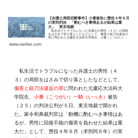
【弁護士局部切断事件】小番被告に懲役４年６月
の実刑判決 「酌むべき事情あるが結果は重
大」 東京地裁
私生活でトラブルになった弁護士の男性（４３）の局部
をはさみで切り落としたなどとして、傷害と銃刀法違反の
罪に問われた元慶応大法科大学院生、小番（こつがい）一
騎…
www.sankei.com
私生活でトラブルになった弁護士の男性（４
３）の局部をはさみで切り落としたなどとして、
傷害と銃刀法違反の罪
に問われた元慶応大法科大
学院生、
小番（こつがい）一騎（いっき）
被告
（２５）の判決公判が５日、東京地裁で開かれ
た。家令和典裁判官は「動機に酌むべき事情はあ
るが、男性に回復不能の傷害を負わせた結果は重
大だ」として、懲役４年６月（求刑同６年）の実