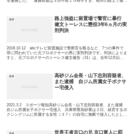
を逮捕した。 逮捕容疑は３日午前１０時半すぎ、柏市の路上で通り
掛かった市内の無職男性（４０）の顔を両手で数回...
路上強盗に留置場で警官に暴行
逮捕
健文トーレスに懲役3年6ヵ月の実
刑判決
2018.10.12 abcテレビ留置施設で警察官を殴るなど、7つの事件で
罪に問われていた元プロボクサーの男に実刑判決です。判決によりま
すと、元プロボクサーのトーレス健文被告（31）は、去年12月以
降、大阪市浪速区の店舗でノートパソコンや現...
高砂ジム会長・山下忠則容疑者、
逮捕
また逮捕 自ジム所属女子ボクサ
ー宅侵入
2021.3.2 スポーツ報知高砂ジム会長・山下忠則容疑者、また逮捕
自ジム所属女子ボクサー宅侵入 兵庫県警高砂署は２日、経営するボ
クシングジムに所属する女性（３７）の自宅に無断で侵入したとし
て、住居侵入の疑いで「高砂ボクシングジム」経営者...
世界王者京口の兄 京口竜人に罰
逮捕