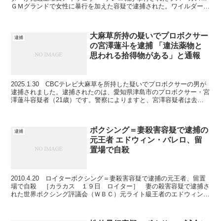
ＧＭグランドで女性に暴行を加えた容疑で逮捕された。ワイルダーの
弁護士は容疑を否定している。 ２メートル...
大麻草所持の疑いでプロボクサー
逮捕
の宮澤蓮斗を逮捕 「違法薬物と
思われる拾得物がある」と通報
2025.1.30 CBCテレビ大麻草を所持した疑いでプロボクサーの男が
逮捕されました。逮捕されたのは、愛知県津島市のプロボクサー・宮
澤蓮斗容疑者（21歳）です。警察によりますと、宮澤容疑者は去年
の8月16日ごろに岐阜県本巣市のショッピング...
ボクシング＝妻殺害容疑で逮捕の
逮捕
元王者 エドウィン・バレロ、留
置場で自殺
2010.4.20 ロイターボクシング＝妻殺害容疑で逮捕の元王者、留置
場で自殺 ［カラカス １９日 ロイター］ 妻の殺害容疑で逮捕さ
れた世界ボクシング評議会（ＷＢＣ）元ライト級王者のエドウィン・
バレロ容疑者（２８）が１９日未明、留置場内で自...