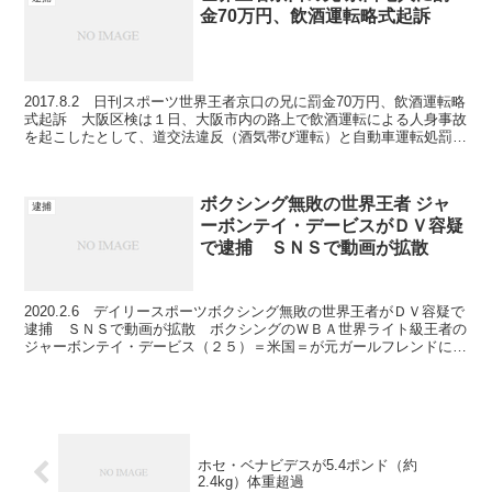
金70万円、飲酒運転略式起訴
2017.8.2 日刊スポーツ世界王者京口の兄に罰金70万円、飲酒運転略
式起訴 大阪区検は１日、大阪市内の路上で飲酒運転による人身事故
を起こしたとして、道交法違反（酒気帯び運転）と自動車運転処罰法
違反（過失傷害）の罪でプロボクサー京口竜人（...
ボクシング無敗の世界王者 ジャ
逮捕
ーボンテイ・デービスがＤＶ容疑
で逮捕 ＳＮＳで動画が拡散
2020.2.6 デイリースポーツボクシング無敗の世界王者がＤＶ容疑で
逮捕 ＳＮＳで動画が拡散 ボクシングのＷＢＡ世界ライト級王者の
ジャーボンテイ・デービス（２５）＝米国＝が元ガールフレンドに対
する暴行罪で逮捕されていたことが明らかになった...
ホセ・ベナビデスが5.4ポンド（約
2.4kg）体重超過