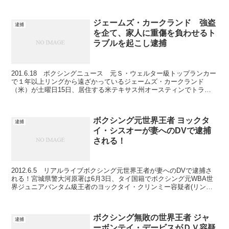
のエドウィン・バレロ容疑者（２８）を殺人の疑い...
ジェームズ・カークランド 強盗
逮捕
を企て、家人に重傷を負わせるト
ラブルを起こし逮捕
201.6.18 ボクシングニュース 元Ｓ・ウェルター級トップランカー
で１年以上リングから遠ざかっているジェームズ・カークランド
（米）が土曜日15日、居住する米テキサス州オースティンでトラブ
ルを起こし逮捕された。報道によるとカークランド（2...
ボクシング元世界王者 ヨックタ
逮捕
イ・シスオーが妻へのDVで逮捕
される！
2012.6.5 リアルライブボクシング元世界王者が妻へのDVで逮捕さ
れる！宮城県警大河原署は6月3日、タイ国籍でボクシング元WBA世
界ジュニアバンタム級王者のヨックタイ・クリンミー容疑者(リング
ネーム：ヨックタイ・シスオー＝37＝同県大河...
ボクシング無敗の世界王者 ジャ
逮捕
ーボンテイ・デービスがＤＶ容疑