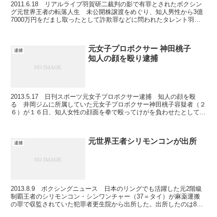
2011.6.18 リアルライブ羽賀研二裁判の影で有罪とされたボクシン
グ元世界王者の転落人生 未公開株譲渡をめぐり、知人男性から3億
7000万円をだまし取ったとして詐欺罪などに問われたタレント羽賀
研二被告(本名：當真美喜男＝49)の控訴審判...
元女子プロボクサー 神田桃子
逮捕
知人の顔を殴り逮捕
2013.5.17 日刊スポーツ元女子プロボクサー逮捕 知人の顔を殴
る 井岡ジムに所属していた元女子プロボクサー神田桃子容疑者（２
６）が１６日、知人女性の顔面を拳で殴ってけがを負わせたとして、
大阪府警南署に逮捕された。４月１３日午後５時ごろ...
元世界王者シリモンコンが出所
逮捕
2013.8.9 ボクシングニュース 日本のリングでも活躍した元2階級
制覇王者のシリモンコン・シンワンチャー（37＝タイ）が麻薬運搬
の罪で収監されていた犯罪者更生院から出所した。出所したのは8月
2日で家族に温かく迎えられたという。 シリモン...