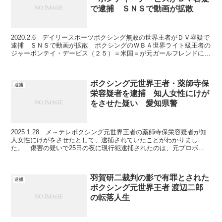
で逮捕 ＳＮＳで動画が拡散
2020.2.6 デイリースポーツボクシング無敗の世界王者がＤＶ容疑で
逮捕 ＳＮＳで動画が拡散 ボクシングのＷＢＡ世界ライト級王者の
ジャーボンテイ・デービス（２５）＝米国＝が元ガールフレンドに対
する暴行罪で逮捕されていたことが明らかになった...
ボクシング元世界王者・薬師寺保
逮捕
栄容疑者を逮捕 知人女性にけが
をさせた疑い 愛知県警
2025.1.28 メ～テレボクシング元世界王者の薬師寺保栄容疑者が知
人女性にけがをさせたとして、逮捕されていたことがわかりまし
た。 傷害の疑いで25日の夜に現行犯逮捕されたのは、元プロボク
サーの薬師寺保栄容疑者(56)です。 捜査関係者に...
羽賀研二裁判の影で有罪とされた
逮捕
ボクシング元世界王者 渡辺二郎
の転落人生