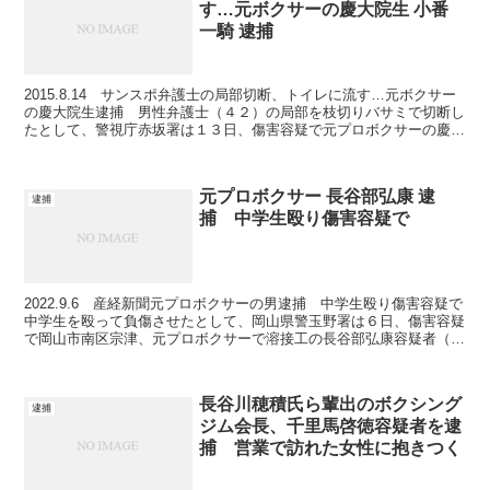
す…元ボクサーの慶大院生 小番
一騎 逮捕
2015.8.14 サンスポ弁護士の局部切断、トイレに流す…元ボクサー
の慶大院生逮捕 男性弁護士（４２）の局部を枝切りバサミで切断し
たとして、警視庁赤坂署は１３日、傷害容疑で元プロボクサーの慶大
大学院生、小番一騎（こつがい・いっき）容疑者（...
元プロボクサー 長谷部弘康 逮
逮捕
捕 中学生殴り傷害容疑で
2022.9.6 産経新聞元プロボクサーの男逮捕 中学生殴り傷害容疑で
中学生を殴って負傷させたとして、岡山県警玉野署は６日、傷害容疑
で岡山市南区宗津、元プロボクサーで溶接工の長谷部弘康容疑者（４
７）を逮捕した。署によると「顔を平手打ちしたり...
長谷川穂積氏ら輩出のボクシング
逮捕
ジム会長、千里馬啓徳容疑者を逮
捕 営業で訪れた女性に抱きつく