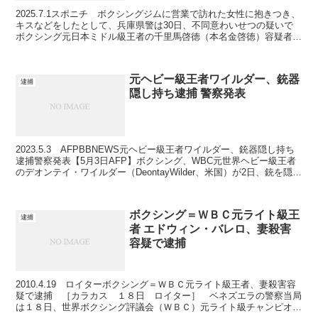
2025.7.1スポニチ ボクシングジムに営業で訪れた女性に抱きつき、
キスなどをしたとして、兵庫県警は30日、不同意わいせつの疑いで
ボクシング元日本ミドル級王者の千里馬啓徳（本名金啓徳）容疑者
（67）＝神戸市中央区＝を逮捕した。県警によると...
元ヘビー級王者ワイルダー、銃器
逮捕
隠し持ち逮捕 警察発表
2023.5.3 AFPBBNEWS元ヘビー級王者ワイルダー、銃器隠し持ち
逮捕警察発表【5月3日AFP】ボクシング、WBC元世界ヘビー級王者
のデオンテイ・ワイルダー（DeontayWilder、米国）が2日、銃を隠し
持っていたとして逮捕され...
ボクシング＝ＷＢＣ元ライト級王
逮捕
者 エドウィン・バレロ、妻殺害
容疑で逮捕
2010.4.19 ロイターボクシング＝ＷＢＣ元ライト級王者、妻殺害容
疑で逮捕 ［カラカス １８日 ロイター］ ベネズエラの警察当局
は１８日、世界ボクシング評議会（ＷＢＣ）元ライト級チャンピオン