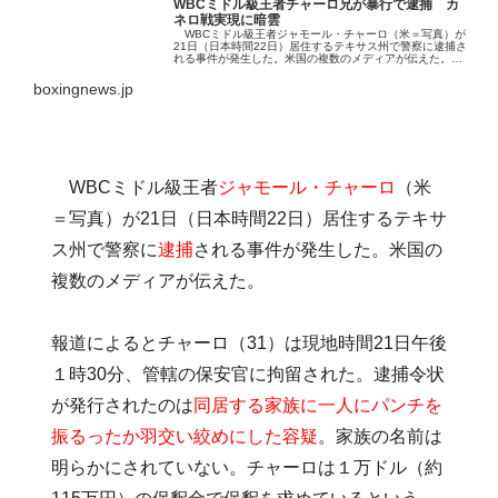
WBCミドル級王者チャーロ兄が暴行で逮捕 カ
ネロ戦実現に暗雲
WBCミドル級王者ジャモール・チャーロ（米＝写真）が
21日（日本時間22日）居住するテキサス州で警察に逮捕さ
れる事件が発生した。米国の複数のメディアが伝えた。
報道によるとチャーロ（31）は現地時間21日午後１時30
分、管轄の保安官に拘
boxingnews.jp
WBCミドル級王者
ジャモール・チャーロ
（米
＝写真）が21日（日本時間22日）居住するテキサ
ス州で警察に
逮捕
される事件が発生した。米国の
複数のメディアが伝えた。
報道によるとチャーロ（31）は現地時間21日午後
１時30分、管轄の保安官に拘留された。逮捕令状
が発行されたのは
同居する家族に一人にパンチを
振るったか羽交い絞めにした容疑
。家族の名前は
明らかにされていない。チャーロは１万ドル（約