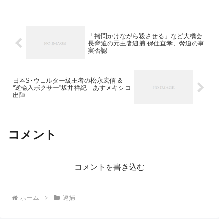
「拷問かけながら殺させる」など大橋会
長脅迫の元王者逮捕 保住直孝、脅迫の事
実否認
日本S･ウェルター級王者の松永宏信 &
“逆輸入ボクサー”坂井祥紀 あすメキシコ
出陣
コメント
コメントを書き込む
ホーム
逮捕