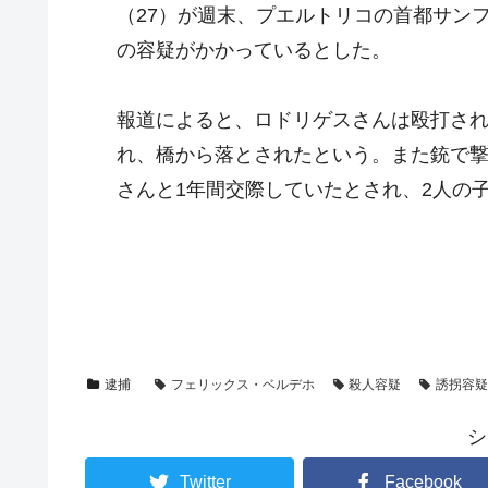
（27）が週末、プエルトリコの首都サン
の容疑がかかっているとした。
報道によると、ロドリゲスさんは殴打さ
れ、橋から落とされたという。また銃で
さんと1年間交際していたとされ、2人の
逮捕
フェリックス・ベルデホ
殺人容疑
誘拐容
シ
Twitter
Facebook