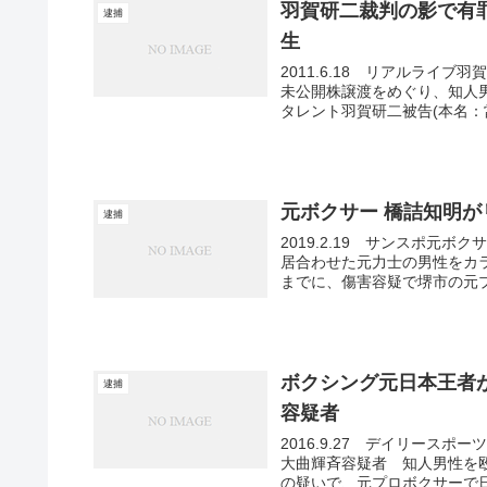
羽賀研二裁判の影で有
逮捕
生
2011.6.18 リアルラ
未公開株譲渡をめぐり、知人男
タレント羽賀研二被告(本名：當
元ボクサー 橋詰知明
逮捕
2019.2.19 サンスポ
居合わせた元力士の男性をカ
までに、傷害容疑で堺市の元プ
ボクシング元日本王者
逮捕
容疑者
2016.9.27 デイリー
大曲輝斉容疑者 知人男性を
の疑いで、元プロボクサーで日