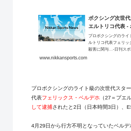
ボクシング次世代
エルトリコ代表 -
プロボクシングのライ
ルトリコ代表フェリッ
殺害に関与…-日刊ス
（nikkansports.com）
www.nikkansports.com
プロボクシングのライト級の次世代スター
代表
フェリックス・ベルデホ
（27＝プエ
して逮捕
されたと2日（日本時間3日）、
4月29日から行方不明となっていたベル