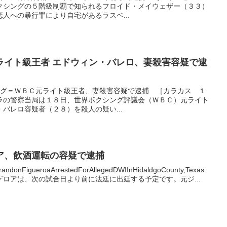
クシングの５階級制覇で知られるフロイド・メイウェザー（３３）
人への暴行罪により自宅があるラスベ...
ライト級王者 エドウィン・バレロ、妻殺害容疑で逮
ボクシング＝ＷＢＣ元ライト級王者、妻殺害容疑で逮捕 ［カラカス １
ラの警察当局は１８日、世界ボクシング評議会（ＷＢＣ）元ライト
バレロ容疑者（２８）を殺人の疑い...
ア、飲酒運転の容疑で逮捕
donFigueroaArrestedForAllegedDWIInHidaldgoCounty,Texas
ロアは、次の試合日より前に法廷に出廷する予定です。元ジ...