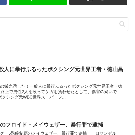
一般人に暴行ふるったボクシング元世界王者・徳山昌
イブ過去の栄光汚した！一般人に暴行ふるったボクシング元世界王者・徳
、路上で男性2人を殴ってケガを負わせたとして、傷害の疑いで、
クシング元WBC世界スーパーフ...
覇のフロイド・メイウェザー、暴行罪で逮捕
クシング＝5階級制覇のメイウェザー、暴行罪で逮捕 ［ロサンゼル