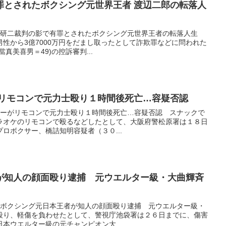
罪とされたボクシング元世界王者 渡辺二郎の転落人
イブ羽賀研二裁判の影で有罪とされたボクシング元世界王者の転落人生
性から3億7000万円をだまし取ったとして詐欺罪などに問われた
真美喜男＝49)の控訴審判...
がリモコンで元力士殴り１時間後死亡…容疑否認
元ボクサーがリモコンで元力士殴り１時間後死亡…容疑否認 スナックで
ラオケのリモコンで殴るなどしたとして、大阪府警松原署は１８日
ロボクサー、橋詰知明容疑者（３０...
が知人の顔面殴り逮捕 元ウエルター級・大曲輝斉
スポーツボクシング元日本王者が知人の顔面殴り逮捕 元ウエルター級・
殴り、軽傷を負わせたとして、警視庁池袋署は２６日までに、傷害
本ウエルター級の元チャンピオン大...