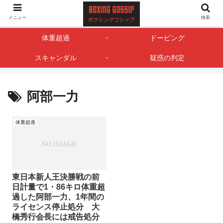
ボクサー・ボクシング界のゴシップやスキャンダル情報を記録しておくサイト
メニュー
検索
です。
体重超過
ドーピング
スキャンダル
疑惑の判定
阿部一力
体重超過
東日本新人王決勝戦の前
日計量で1・86キロ体重超
過した阿部一力、1年間の
ライセンス停止処分 大
橋秀行会長には戒告処分