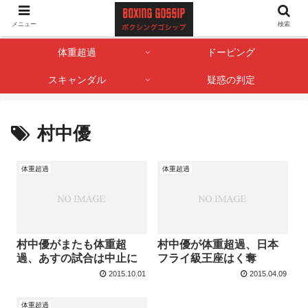
ボクサー・ボクシング界のゴシップやスキャンダル情報を記録しておくサイト
メニュー
検索
です。
体重超過
ドーピング
スキャンダル
疑惑の判定
村中優
体重超過
体重超過
村中優がまたも体重超
村中優が体重超過、日本
過、あすの試合は中止に
フライ級王座はく奪
2015.10.01
2015.04.09
体重超過