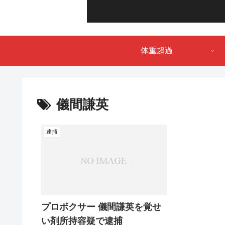
体重超過
儀間謙英
逮捕
プロボクサー 儀間謙英を覚せ
い剤所持容疑で逮捕