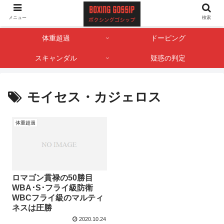
ボクサー・ボクシング界のゴシップやスキャンダル情報を記録しておくサイト
メニュー
検索
です。
体重超過
ドーピング
スキャンダル
疑惑の判定
モイセス・カジェロス
体重超過
ロマゴン貫禄の50勝目
WBA･S･フライ級防衛
WBCフライ級のマルティ
ネスは圧勝
2020.10.24