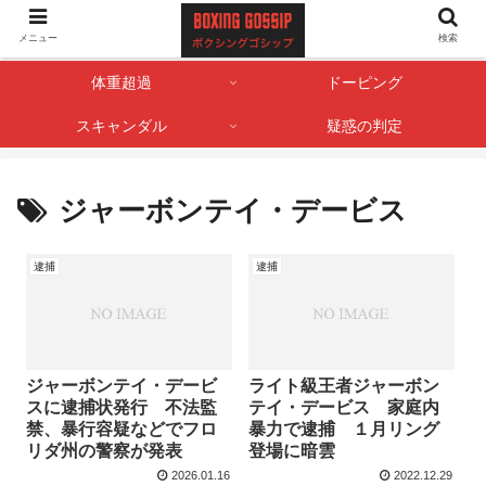
ボクサー・ボクシング界のゴシップやスキャンダル情報を記録しておくサイト
メニュー
検索
です。
体重超過
ドーピング
スキャンダル
疑惑の判定
ジャーボンテイ・デービス
逮捕
逮捕
ジャーボンテイ・デービ
ライト級王者ジャーボン
スに逮捕状発行 不法監
テイ・デービス 家庭内
禁、暴行容疑などでフロ
暴力で逮捕 １月リング
リダ州の警察が発表
登場に暗雲
2026.01.16
2022.12.29