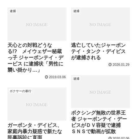
逮捕
逮捕
天心との対戦どうな
逃亡していたジャーボン
る!? メイウェザー秘蔵
テイ・タンク・デイビス
っ子 ジャーボンテイ・デ
が逮捕される
ービス に逮捕状「男性に
2026.01.29
襲い掛かり…」
2019.03.06
逮捕
ボクサーの暴行
ボクシング無敗の世界王
者 ジャーボンテイ・デー
ガーボンタ・デイビス、
ビスがＤＶ容疑で逮捕
家庭内暴力疑惑で新たな
ＳＮＳで動画が拡散
民事訴訟に直面
2020.02.06