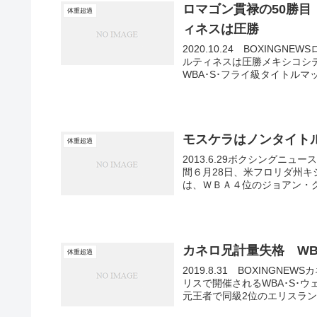
ロマゴン貫禄の50勝目
体重超過
ィネスは圧勝
2020.10.24 BOXING
ルティネスは圧勝メキシコシテ
WBA･S･フライ級タイトルマッ
モスケラはノンタイト
体重超過
2013.6.29ボクシング
間６月28日、米フロリダ州
は、ＷＢＡ４位のジョアン・グ
カネロ兄計量失格 WB
体重超過
2019.8.31 BOXING
リスで開催されるWBA･S･
元王者で同級2位のエリスランデ