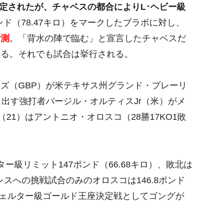
予定されたが、チャベスの都合によりL･ヘビー級
ポンド（78.47キロ）をマークしたブラボに対し、
計測
。「背水の陣で臨む」と宣言したチャベスだ
れる。それでも試合は挙行される。
ズ（GBP）が米テキサス州グランド・プレーリ
り出す強打者バージル・オルティスJr（米）がメ
（21）はアントニオ・オロスコ（28勝17KO1敗
ー級リミット147ポンド（66.68キロ）、敗北は
レスへの挑戦試合のみのオロスコは146.8ポンド
Aウェルター級ゴールド王座決定戦としてゴングが