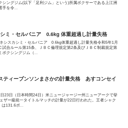
クシングジム(以下「足利ジム」という)所属ボクサーである上江洲
選手を令...
シミ・セルバニア 0.6kg 体重超過し計量失格
ジムゼネシスカシミ・セルバニア 0.6kg体重超過し計量失格令和5年1月
Ｃ試合ルール第15条、ＪＢＣ倫理規定第2条及びＪＢＣ制裁規定第
ボクシングジム（...
者スティーブンソンまさかの計量失格 あすコンセイ
NEWS 明日23日（日本時間24日）米ニュージャージー州ニューアークで挙
･フェザー級統一タイトルマッチの計量が22日行われた。王者シャク
31.6ポ...