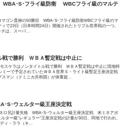
 WBA･S･フライ級防衛 WBCフライ級のマルテ
NEWSロマゴン貫禄の50勝目 WBA･S･フライ級防衛WBCフライ級のマ
ィで23日（日本時間24日）開催されたトリプル世界戦の一つ、
チは、スーパ...
ル戦で勝利 ＷＢＡ暫定戦は中止に
ニュースモスケラはノンタイトル戦で勝利 ＷＢＡ暫定戦は中止に現地時
キシミーで予定されていたＷＢＡ世界Ｓ・ライト級暫定王座決定戦
スマン（ドミニカ共和国）が体重超...
A･S･ウェルター級王座決定戦
NEWSカネロ兄計量失格 WBA･S･ウェルター級王座決定戦 米ミネアポ
ウェルター級“レギュラー”王座決定戦の計量が30日、同地で行われ、
ィ・ララ（キ...