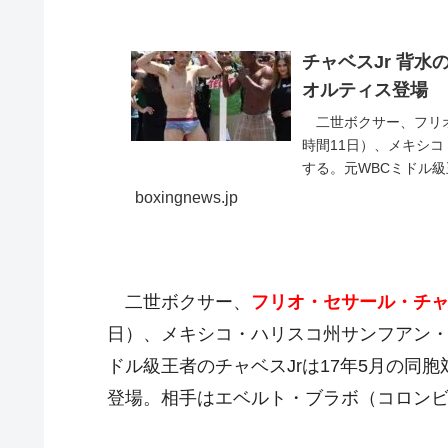
チャベスJr 背
オルティス登場
二世ボクサー、フリオ
時間11日）、メキシ
する。元WBCミドル級
レス戦以来2
boxingnews.jp
二世ボクサー、
フリオ・セサール・チャ
日）、メキシコ・ハリスコ州サンフアン・
ドル級王者のチャベスJrは17年5月の同
登場。相手はエベルト・ブラボ（コロン