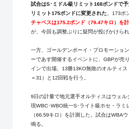
試合はS･ミドル級リミット168ポンドで
リミット175ポンドに変更された
。173
チャベスは175.2ポンド（79.47キロ）を
が、今回も調整ぶりに疑問が投げかけら
一方、ゴールデンボーイ・プロモーション
ーであす開催するイベントに、GBPが売
インで出場。13勝13KO無敗のオルティス
＝31）と12回戦を行う。
9日の計量で地元選手オルティスはウェルタ
現WBC･WBO統一S･ライト級ホセ・ラミ
（66.59キロ）を計測した。試合はWB
鳴る。