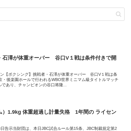
・石澤が体重オーバー 谷口V１戦は条件付きで開
マガジン【ボクシング】挑戦者・石澤が体重オーバー 谷口V１戦は条
京・後楽園ホールで行われるWBO世界ミニマム級タイトルマッチ
であり、チャンピオンの谷口将隆...
）1.9kg 体重超過し計量失格 1年間の ライセン
9月28日告示当財団は、本日JBC試合ルール第15条、JBC制裁規定第2