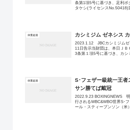
条第1項5号に基づき、足利ボ
タケシ(ライセンスNo.50418)
カシミジム ゼネシス カ
体重超過
2023.1.12 JBCカシミ
11日告示当財団は、本日ＪＢ
3条第１項5号に基づき、カシミ
S･フェザー級統一王
体重超過
サン勝てば戴冠
2022.9.23 BOXING
行されるWBC&WBO世界S
ール・スティーブンソン（米）は1